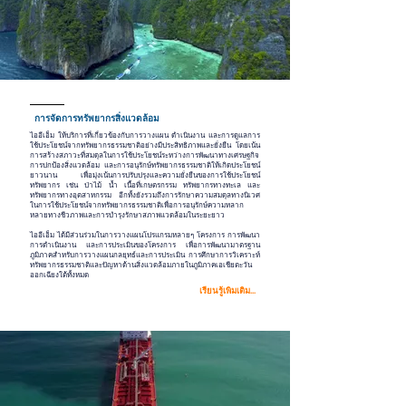
การจัดการทรัพยากรสิ่งแวดล้อม
ไออีเอ็ม ให้บริการที่เกี่ยวข้องกับการวางแผน ดำเนินงาน และการดูแลการ
ใช้ประโยชน์จากทรัพยากรธรรมชาติอย่างมีประสิทธิภาพและยั่งยืน โดยเน้น
การสร้างสภาวะที่สมดุลในการใช้ประโยชน์ระหว่างการพัฒนาทางเศรษฐกิจ
การปกป้องสิ่งแวดล้อม และการอนุรักษ์ทรัพยากรธรรมชาติให้เกิดประโยชน์
ยาวนาน เพื่อมุ่งเน้นการปรับปรุงและความยั่งยืนของการใช้ประโยชน์
ทรัพยากร เช่น ป่าไม้ น้ำ เนื้อที่เกษตรกรรม ทรัพยากรทางทะเล และ
ทรัพยากรทางอุตสาหกรรม อีกทั้งยังรวมถึงการรักษาความสมดุลทางนิเวศ
ในการใช้ประโยชน์จากทรัพยากรธรรมชาติเพื่อการอนุรักษ์ความหลาก
หลายทางชีวภาพและการบำรุงรักษาสภาพแวดล้อมในระยะยาว
ไออีเอ็ม ได้มีส่วนร่วมในการวางแผนโปรแกรมหลายๆ โครงการ การพัฒนา
การดำเนินงาน และการประเมินของโครงการ เพื่อการพัฒนามาตรฐาน
ภูมิภาคสำหรับการวางแผนกลยุทธ์และการประเมิน การศึกษาการวิเคราะห์
ทรัพยากรธรรมชาติและปัญหาด้านสิ่งแวดล้อมภายในภูมิภาคเอเชียตะวัน
ออกเฉียงใต้ทั้งหมด
เรียนรู้เพิมเติม...