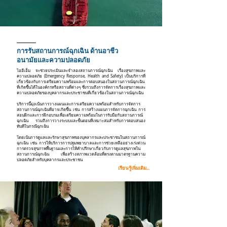
การรับสถานการณ์ฉุกเฉิน ด้านอาชีว
อนามัยและความปลอดภัย
ไออีเอ็ม จะช่วยประเมินและจำลองสถานการณ์ฉุกเฉิน เรื่องสุขภาพและ
ความปลอดภัย (Emergency Response, Health and Safety) เป็นบริการที่
เกี่ยวข้องกับการเตรียมความพร้อมและการตอบสนองในสถานการณ์ฉุกเฉิน
ที่เกิดขึ้นได้ในองค์กรหรือสถานที่ต่างๆ ซึ่งรวมถึงการจัดการเรื่องสุขภาพและ
ความปลอดภัยของบุคลากรและประชาชนที่เกี่ยวข้องในสถานการณ์ฉุกเฉิน
บริการนี้มุ่งเน้นการวางแผนและการเตรียมความพร้อมสำหรับการจัดการ
สถานการณ์ฉุกเฉินที่อาจเกิดขึ้น เช่น การสร้างแผนการจัดการฉุกเฉิน การ
สอนฝึกและการฝึกอบรมเพื่อเตรียมความพร้อมในการรับมือกับสถานการณ์
ฉุกเฉิน รวมถึงการวางระบบและขั้นตอนที่เหมาะสมสำหรับการตอบสนอง
ทันทีในกรณีฉุกเฉิน
โดยเน้นการดูแลและรักษาสุขภาพของบุคลากรและประชาชนในสถานการณ์
ฉุกเฉิน เช่น การให้บริการการปฐมพยาบาลและการช่วยเหลืออย่างเร่งด่วน
การตรวจสุขภาพพื้นฐานและการให้คำปรึกษาเกี่ยวกับการดูแลสุขภาพใน
สถานการณ์ฉุกเฉิน เพื่อสร้างสภาพแวดล้อมที่ตรงตามมาตรฐานความ
ปลอดภัยสำหรับบุคลากรและประชาชน
เรียนรู้เพิ่มเติม...