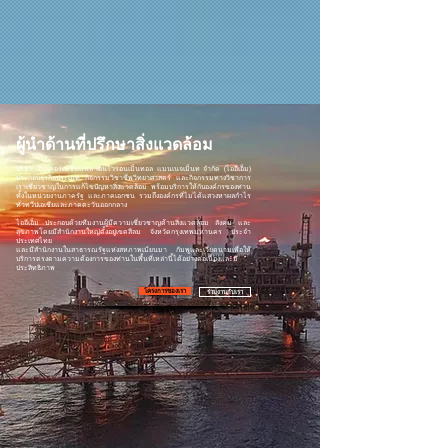
ผู้นำด้านที่ปรึกษาสิ่งแวดล้อม
บริษัท อินเตอร์เนชั่นแนล เอ็นไวรอนเม็นทอล แมนเนจเม็นท จำกัด (ไออีเอ็ม)
ประกอบธุรกิจประเภท กิจกรรมวิชาชีพวิทยาศาสตร์ และกิจกรรมทางวิชาการ
เราเชี่ยวชาญในการแก้ไขปัญหาสิ่งแวดล้อม พร้อมบริการให้กับองค์กรของท่าน
ทั้งในหน่วยงานภาครัฐ และภาคเอกชน รวมถึงองค์กรที่ไม่ได้แสวงหาผลกำไร
ทั่วทวีปเอเชียและภาคตะวันออกกลาง
ไออีเอ็ม ประกอบด้วยทีมงานผู้มีความเชี่ยวชาญด้านสิ่งแวดล้อม สังคม และ
สุขภาพโดยมีสำนักงานใหญ่ตั้งอยู่เขตสีลม จังหวัดกรุงเทพมหานคร ประจำ
ประเทศไทย
และมีสำนักงานในสาธารณรัฐแห่งสหภาพเมียนมา กัมพูและเวียดนามเพื่อให้
บริการตรงตามความต้องการของท่านในพื้นที่เหล่านี้ได้อย่างต่อเนื่องและมี
ประสิทธิภาพ
โครงการของเรา
ร่วมงานกับเรา