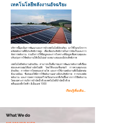
เทคโนโลยีพลังงานอัจฉริยะ
บริการนี้มุ่งเน้นการพัฒนาและการนำเทคโนโลยีอัจฉริยะ มาใช้ในกลไกการ
ผลิตพลังงานที่มีประสิทธิภาพสูง เพื่อเพิ่มประสิทธิภาพในการจัดเก็บและการ
จัดการพลังงาน รวมถึงการใช้ข้อมูลและการวิเคราะห์ข้อมูลเพื่อควบคุมและ
ปรับปรุงการใช้พลังงานให้เป็นไปอย่างเหมาะสมและมีประสิทธิภาพ
เทคโนโลยีพลังงานอัจฉริยะ สามารถเป็นที่มาของการพัฒนาพลังงานที่เชื่อม
ต่อและควบคุมได้อย่างอัตโนมัติ โดยใช้ระบบเซ็นเซอร์ การควบคุมระบบ
อัจฉริยะ การจัดการโหลดและจ่ายไฟ และการใช้งานพลังงานที่เป็นมิตรต่อ
สิ่งแวดล้อม ซึ่งส่งผลให้มีการใช้พลังงานอย่างมีประสิทธิภาพ การประหยัด
พลังงาน และการลดการปล่อยก๊าซเรือนกระจกที่เกิดขึ้นจากการใช้พลังงาน
โดยเฉพาะการบริการบำบัดน้ำด้วยเทคโนโลยีบำบัดน้ำด้วย
คลื่นแม่เหล็กไฟฟ้า อีเอ็มเอฟ 1000
เรียนรู้เพิ่มเติม...
What We do
ผลงานของเรา
เป้าหมายของ IEM คือการให้บริการแก่ท่านด้วยวิธีการที่เหมาะสมที่สุดใน